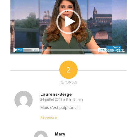
00:00
|
02:31
2
RÉPONSES
Laurens-Berge
24 juillet 2019 à 8 h 48 min
dit
:
Mais c’est palpitant !!!
Répondre
Mary