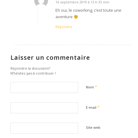
16 septembre 2019 à 15 h 33 min
dit
:
Eh oui, le coworking, c’est toute une
aventure
Répondre
Laisser un commentaire
Rejoindre la discussion?
N’hésitez pas à contribuer !
*
Nom
*
E-mail
Site web