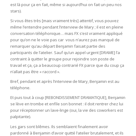
est là pour ça en fait, même si aujourd’hui on fait un peu nos
stars).
Si vous êtes très [mais vraiment très] attentif, vous pouvez
même l’entendre pendant l’interview de Mary ; il est en pleine
conversation téléphonique… mais FX s’est vraiment appliqué
pour qu’on ne le voie pas car vous n’aurez pas manqué de
remarquer qu’au départ Benjamin faisait partie des
participants de l’atelier. Sauf qu’un appel urgent [DRAME] l’a
contraint à quitter le groupe pour rejoindre son poste de
travail et ça, ça a beaucoup contrarié FX parce que du coup ça
n’allait pas être « raccord ».
Bref, pendant et après l’interview de Mary, Benjamin est au
téléphone.
Et puis tout à coup [REBONDISSEMENT DRAMATIQUE], Benjamin
se lève en trombe et enfile son bonnet : il doit rentrer chez lui
pour réceptionner un lave-linge (oui, la vie des coworkers est
palpitante).
Les gars sont blêmes. Ils semblaient finalement avoir
pardonné à Benjamin d’avoir quitté l’atelier brutalement, et ils