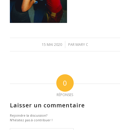
/
15 MAI 2020
PAR
MARY C
0
RÉPONSES
Laisser un commentaire
Rejoindre la discussion?
N’hésitez pas à contribuer !