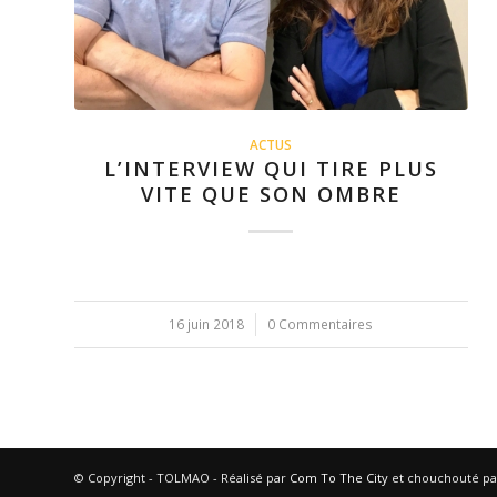
ACTUS
L’INTERVIEW QUI TIRE PLUS
VITE QUE SON OMBRE
16 juin 2018
/
0 Commentaires
© Copyright - TOLMAO - Réalisé par
Com To The City
et chouchouté p