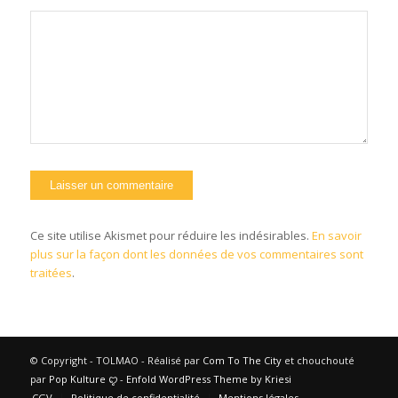
Ce site utilise Akismet pour réduire les indésirables.
En savoir
plus sur la façon dont les données de vos commentaires sont
traitées
.
© Copyright - TOLMAO - Réalisé par
Com To The City
et chouchouté
par
Pop Kulture
ꨄ︎ -
Enfold WordPress Theme by Kriesi
CGV
Politique de confidentialité
Mentions légales