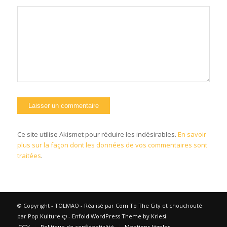
Ce site utilise Akismet pour réduire les indésirables.
En savoir
plus sur la façon dont les données de vos commentaires sont
traitées
.
© Copyright - TOLMAO - Réalisé par
Com To The City
et chouchouté
par
Pop Kulture
ꨄ︎ -
Enfold WordPress Theme by Kriesi
CGV
Politique de confidentialité
Mentions légales