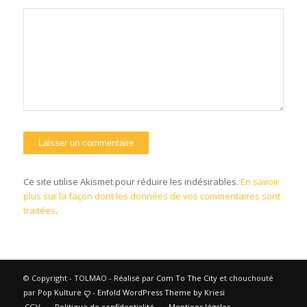
Ce site utilise Akismet pour réduire les indésirables.
En savoir
plus sur la façon dont les données de vos commentaires sont
traitées
.
© Copyright - TOLMAO - Réalisé par
Com To The City
et chouchouté
par
Pop Kulture
ꨄ︎ -
Enfold WordPress Theme by Kriesi
CGV
Politique de confidentialité
Mentions légales