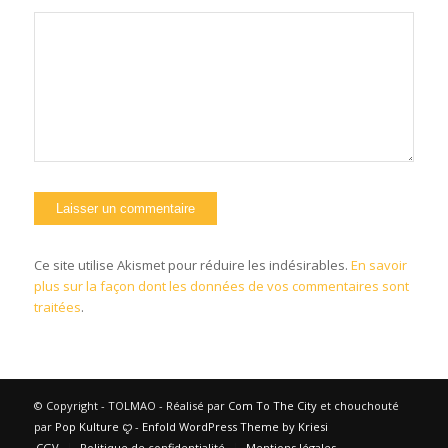
Ce site utilise Akismet pour réduire les indésirables.
En savoir
plus sur la façon dont les données de vos commentaires sont
traitées
.
© Copyright - TOLMAO - Réalisé par
Com To The City
et chouchouté
par
Pop Kulture
ꨄ︎ -
Enfold WordPress Theme by Kriesi
CGV
Politique de confidentialité
Mentions légales