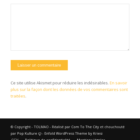
Ce site utilise Akismet pour réduire les indésirables.
En savoir
plus sur la façon dont les données de vos commentaires sont
traitées
.
© Copyright - TOLMAO - Réalisé par
Com To The City
et chouchouté
par
Pop Kulture
ꨄ︎ -
Enfold WordPress Theme by Kriesi
CGV
Politique de confidentialité
Mentions légales