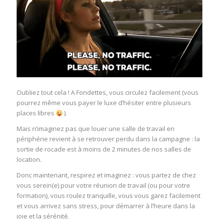
Oubliez tout cela ! A Fondettes, vous circulez facilement (vous
pourrez même vous payer le luxe d’hésiter entre plusieurs
places libres
).
Mais n’imaginez pas que louer une salle de travail en
périphérie revient à se retrouver perdu dans la campagne : la
sortie de rocade est à moins de 2 minutes de nos salles de
location.
Donc maintenant, respirez et imaginez : vous partez de chez
vous serein(e) pour votre réunion de travail (ou pour votre
formation), vous roulez tranquille, vous vous garez facilement
et vous arrivez sans stress, pour démarrer à l’heure dans la
joie et la sérénité.