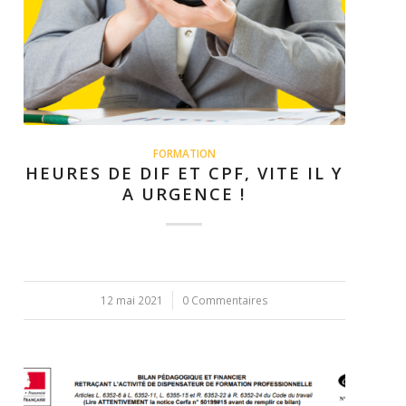
FORMATION
HEURES DE DIF ET CPF, VITE IL Y
A URGENCE !
12 mai 2021
/
0 Commentaires