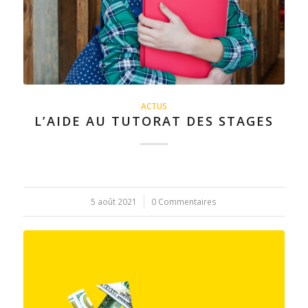
ACTUS
L’AIDE AU TUTORAT DES STAGES
5 août 2021
/
0 Commentaires